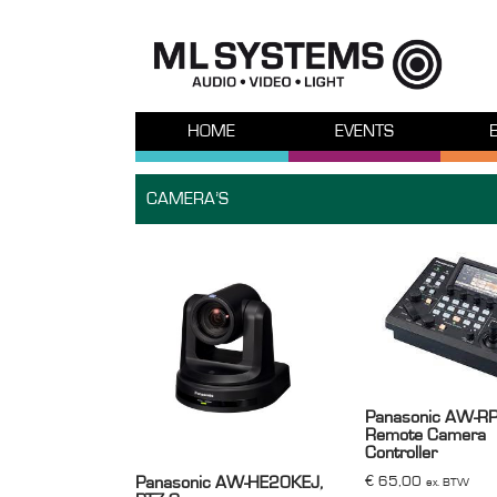
HOME
EVENTS
CAMERA’S
Panasonic AW-R
Remote Camera
Controller
€
65,00
Panasonic AW-HE20KEJ,
ex. BTW