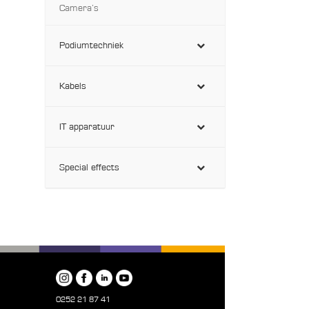
Camera’s
Podiumtechniek
Kabels
IT apparatuur
Special effects
0252 21 87 41