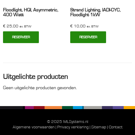
Floodlight, HQI, Asymmetric,
Strand Lighting, IADI-CYC,
400 Watt
Floodlight 1kW
€
25,00
€
10,00
ex. BTW
ex. BTW
RESERVEER
RESERVEER
Uitgelichte producten
Geen uitgelichte producten gevonden.
© 2025 MLSystems.nl
Algemene voorwaarden
|
Privacy verklaring
|
Sitemap
|
Contact