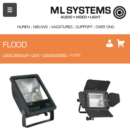
PRIMAIR
MENU
HUREN
NIEUWS
VACATURES
SUPPORT
OVER ONS
FLOOD
LOSSE VERHUUR
»
LICHT
»
CONVENTIONEEL
»
FLOOD