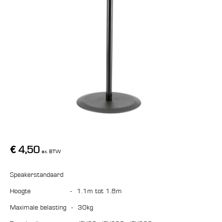
€
4,50
ex. BTW
Speakerstandaard
Hoogte
-
1.1m tot 1.8m
Maximale belasting
-
30kg