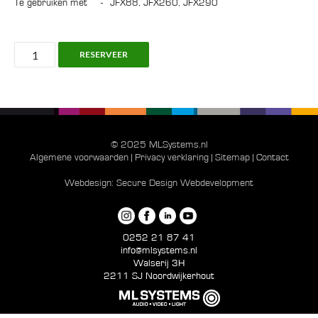
Te gebruiken met
-
JFX88, JFX260, JFX290
Speaker
RESERVEER
Stand,
H
1100/1800mm
on
Round
© 2025 MLSystems.nl
Base
Algemene voorwaarden
|
Privacy verklaring
|
Sitemap
|
Contact
aantal
Webdesign:
Secure Design Webdevelopment
0252 21 87 41
info@mlsystems.nl
Walserij 3H
2211 SJ Noordwijkerhout