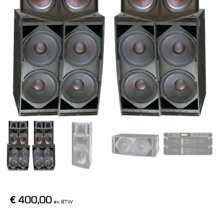
€
400,00
ex. BTW