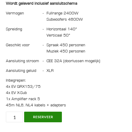
Wordt geleverd inclusief aansluitschema
Vermogen
-
fullrange 2400W
Subwoofers 4800W
Spreiding
-
horizontaal 140°
Verticaal 50°
Geschikt voor
-
spraak 450 personen
Muziek 450 personen
Aansluiting stroom
-
CEE 32A (doorlussen mogelijk)
Aansluiting geluid
-
XLR
Inbegrepen:
4x EV QRX153/75
4x EV X-Sub
1x Amplifier rack 5
45m NL8, NL4 kabels + adapters
Speaker
RESERVEER
Set:
4x