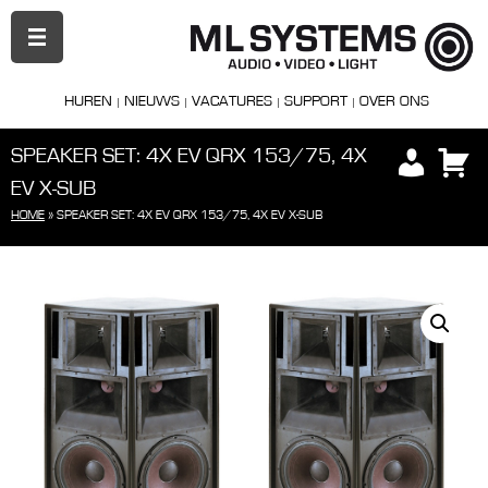
PRIMAIR
MENU
HUREN
NIEUWS
VACATURES
SUPPORT
OVER ONS
SPEAKER SET: 4X EV QRX 153/75, 4X
EV X-SUB
HOME
»
SPEAKER SET: 4X EV QRX 153/75, 4X EV X-SUB