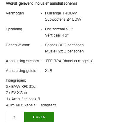
Wordt geleverd inclusief aansluitschema
Vermogen
-
fullrange 1400W
Subwoofers 2400W
Spreiding
-
horizontaal 90°
Verticaal 45°
Geschikt voor
-
spraak 300 personen
Muziek 250 personen
Aansluiting stroom
-
CEE 32A (doorlus mogelijk)
Aansluiting geluid
-
XLR
Inbegrepen:
2x EAW KF695z
2x EV X-Sub
1x Amplifier rack 5
40m NL8 kabels + adapters
Speaker
HUREN
Set:
2x