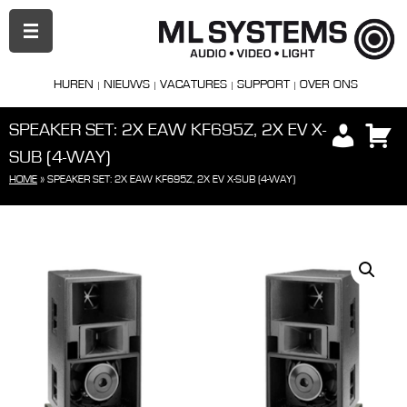
PRIMAIR
MENU
HUREN
NIEUWS
VACATURES
SUPPORT
OVER ONS
SPEAKER SET: 2X EAW KF695Z, 2X EV X-
SUB (4-WAY)
HOME
»
SPEAKER SET: 2X EAW KF695Z, 2X EV X-SUB (4-WAY)