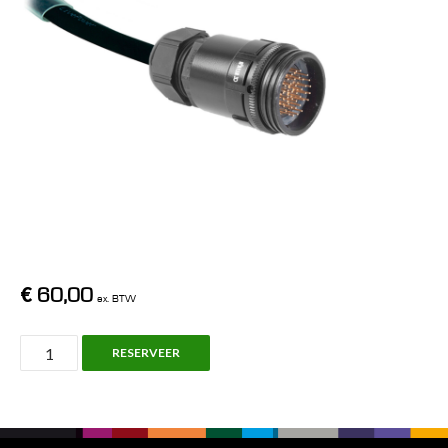
€
60,00
ex. BTW
Socapex
RESERVEER
337
Cable,
100m
aantal