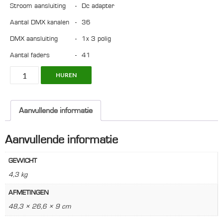
Stroom aansluiting
-
dc adapter
Aantal DMX kanalen
-
36
DMX aansluiting
-
1x 3 polig
Aantal faders
-
41
Showtec
HUREN
Easy
Fade
36,
Aanvullende informatie
Light
Controller
Aanvullende informatie
DMX
aantal
GEWICHT
4,3 kg
AFMETINGEN
48,3 × 26,6 × 9 cm