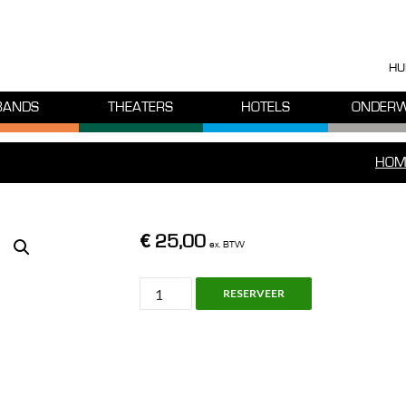
HU
BANDS
THEATERS
HOTELS
ONDERW
HOM
€
25,00
ex. BTW
Projecta
RESERVEER
Solo9000,
Projector
Table
aantal