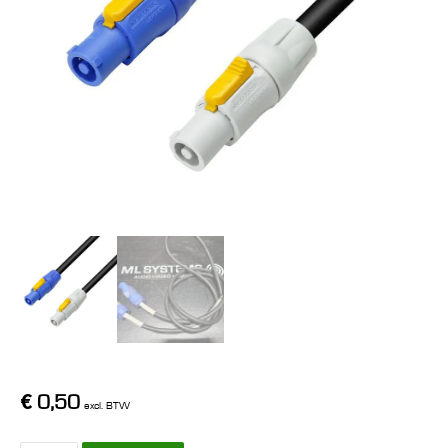
€
0,50
excl. BTW