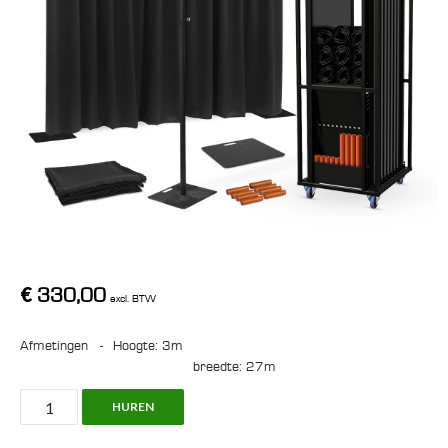
€
330,00
excl. BTW
Afmetingen
-
hoogte: 3m
breedte: 27m
Pipe
HUREN
&