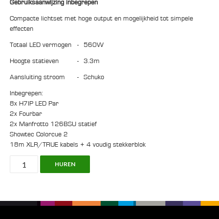
Gebruiksaanwijzing inbegrepen
Compacte lichtset met hoge output en mogelijkheid tot simpele
effecten
Totaal LED vermogen
-
560W
Hoogte statieven
-
3.3m
Aansluiting stroom
-
Schuko
Inbegrepen:
8x H7IP LED Par
2x Fourbar
2x Manfrotto 126BSU statief
Showtec Colorcue 2
18m XLR/TRUE kabels + 4 voudig stekkerblok
Lighting
HUREN
Set,
8x
H7IP
LED