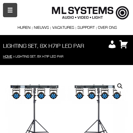
PRIMAIR
MENU
HUREN
NIEUWS
VACATURES
SUPPORT
OVER ONS
LIGHTING SET, 8X H7IP LED PAR
HOME
»
LIGHTING SET, 8X H7IP LED PAR