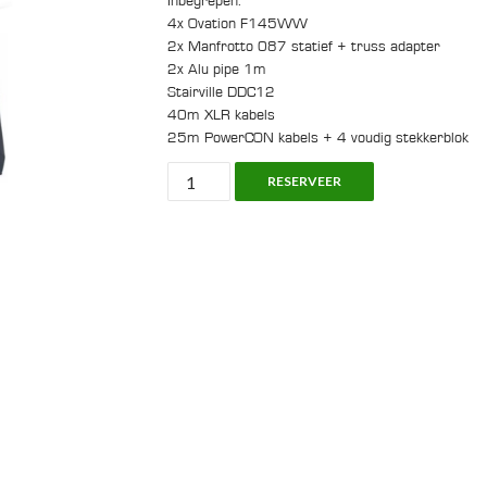
Inbegrepen:
4x Ovation F145WW
2x Manfrotto 087 statief + truss adapter
2x Alu pipe 1m
Stairville DDC12
40m XLR kabels
25m PowerCON kabels + 4 voudig stekkerblok
Lighting
RESERVEER
Set,
4x
LED
Front
Licht
aantal