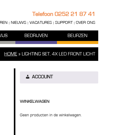
Telefoon
0252 21 87 41
REN
NIEUWS
VACATURES
SUPPORT
OVER ONS
IJS
BEDRIJVEN
BEURZEN
HOME
»
LIGHTING SET, 4X LED FRONT LICHT
ACCOUNT
WINKELWAGEN
Geen producten in de winkelwagen.