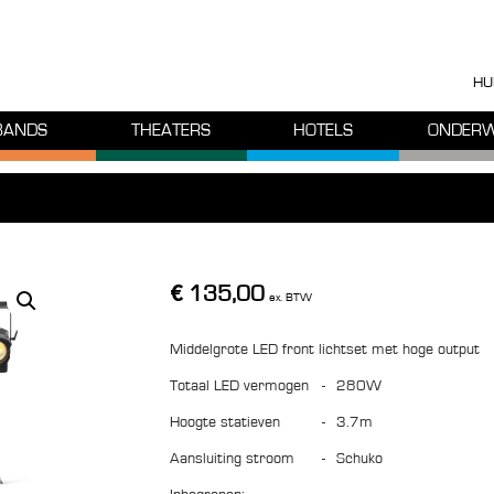
HU
BANDS
THEATERS
HOTELS
ONDERW
€
135,00
ex. BTW
Middelgrote LED front lichtset met hoge output
Totaal LED vermogen
-
280W
Hoogte statieven
-
3.7m
Aansluiting stroom
-
Schuko