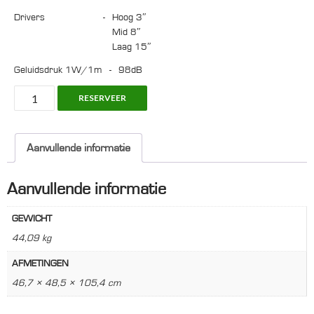
Drivers
-
hoog 3″
Mid 8″
Laag 15″
Geluidsdruk 1W/1m
-
98dB
EV
RESERVEER
QRX153/75,
Fullrange
Loudspeaker
Aanvullende informatie
aantal
Aanvullende informatie
GEWICHT
44,09 kg
AFMETINGEN
46,7 × 48,5 × 105,4 cm