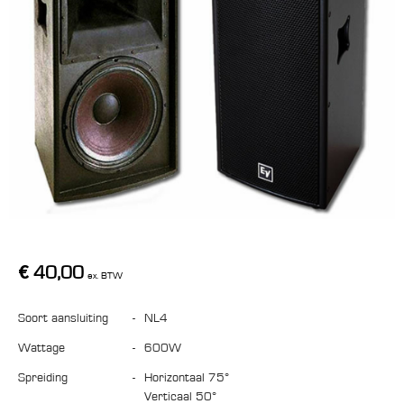
€
40,00
ex. BTW
Soort aansluiting
-
NL4
Wattage
-
600W
spreiding
-
horizontaal 75°
Verticaal 50°