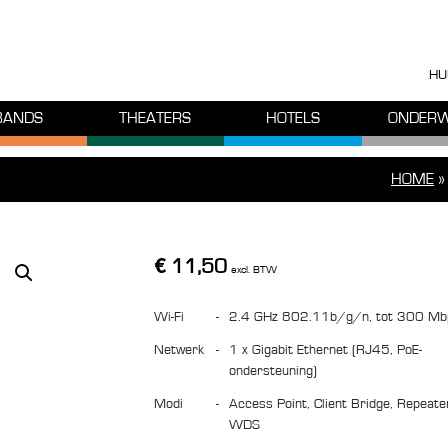
HU
BANDS
THEATERS
HOTELS
ONDERW
HOME
€
11,50
excl. BTW
Wi-Fi
-
2.4 GHz 802.11b/g/n, tot 300 Mb
Netwerk
-
1 x Gigabit Ethernet (RJ45, PoE-
ondersteuning)
Modi
-
Access Point, Client Bridge, Repeater,
WDS