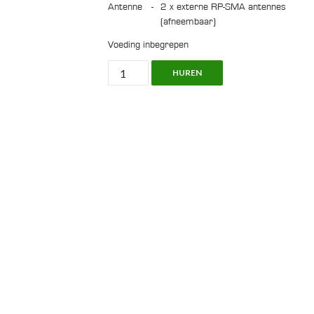
Antenne
-
2 x externe RP-SMA antennes
(afneembaar)
Voeding inbegrepen
EnGenius
HUREN
ECB350,
Wireless
Access
Point
aantal