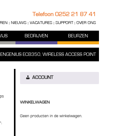
Telefoon
0252 21 87 41
REN
NIEUWS
VACATURES
SUPPORT
OVER ONS
IJS
BEDRIJVEN
BEURZEN
»
ENGENIUS ECB350, WIRELESS ACCESS POINT
ACCOUNT
ps
WINKELWAGEN
Geen producten in de winkelwagen.