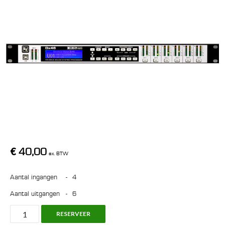
€
40,00
ex. BTW
Aantal ingangen
-
4
Aantal uitgangen
-
6
Electro
RESERVEER
Voice