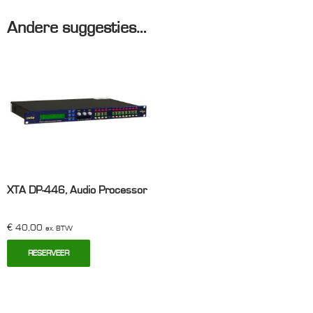
(EV)
Andere suggesties…
Dx46,
Audio
Processor
aantal
XTA DP-446, Audio Processor
€
40,00
ex. BTW
RESERVEER