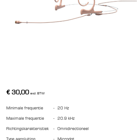
€
30,00
excl. BTW
Minimale frequentie
-
20 Hz
Maximale frequentie
-
20.9 kHz
Richtingskarakteristiek
-
omnidirectioneel
Type aansluiting
-
microdot