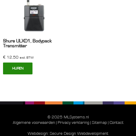
Shure ULXD1, Bodypack
Transmitter
€
12,50
excl. BTW
HUREN
© 2025 MLSystems.nl
Algemene voorwaarden
|
Privacy verklaring
|
Sitemap
|
Contact
Webdesign:
Secure Design Webdevelopment