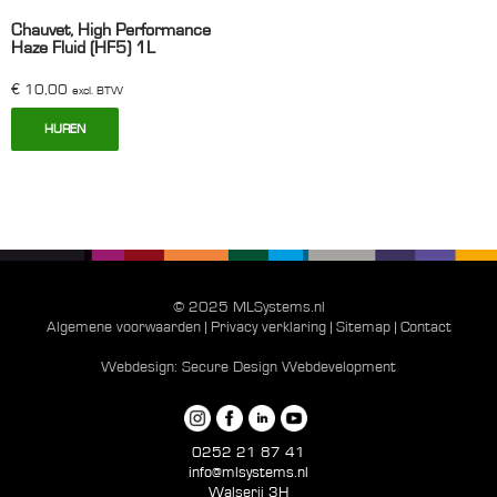
Chauvet, High Performance
Haze Fluid (HF5) 1L
€
10,00
excl. BTW
HUREN
© 2025 MLSystems.nl
Algemene voorwaarden
|
Privacy verklaring
|
Sitemap
|
Contact
Webdesign:
Secure Design Webdevelopment
0252 21 87 41
info@mlsystems.nl
Walserij 3H