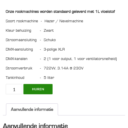
Onze rookmachines worden standaard geleverd met 1L vloeistof
Soort rookmachine
-
Hazer / Nevelmachine
Kleur behuizing
-
zwart
Stroomaansluiting
-
Schuko
DMX-aansluiting
-
3-polige XLR
DMX-kanalen
-
2 (1 voor output, 1 voor ventilatorsnelheid)
Stroomverbruik
-
722W, 3.14A @ 230V
Tankinhoud
-
5 liter
Chauvet
HUREN
Amhaze
Stadium
2X
Aanvullende informatie
IP
aantal
Aanvullende informatie