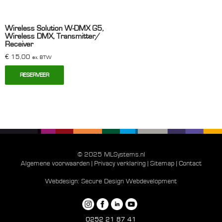
Wireless Solution W-DMX G5,
Wireless DMX, Transmitter/
Receiver
€
15,00
ex. BTW
RESERVEER
© 2025 MLSystems.nl
Algemene voorwaarden
|
Privacy verklaring
|
Sitemap
|
Contact
Webdesign:
Secure Design Webdevelopment
0252 21 87 41