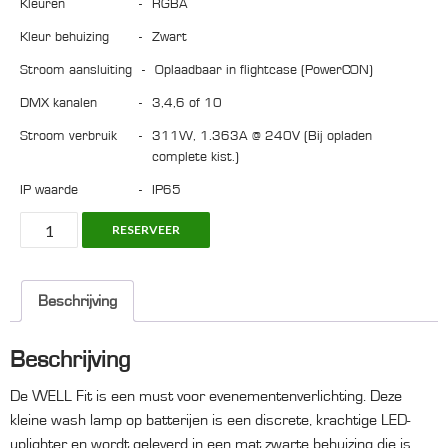
Kleuren
-
RGBA
Kleur behuizing
-
Zwart
Stroom aansluiting
-
oplaadbaar in flightcase (PowerCON)
DMX kanalen
-
3,4,6 of 10
Stroom verbruik
-
311W, 1.363A @ 240V (Bij opladen
complete kist.)
IP waarde
-
IP65
6x
RESERVEER
Chauvet
Well
Fit
Beschrijving
BLACK,
Battery
Beschrijving
powered
aantal
De WELL Fit is een must voor evenementenverlichting. Deze
kleine wash lamp op batterijen is een discrete, krachtige LED-
uplighter en wordt geleverd in een mat zwarte behuizing die is