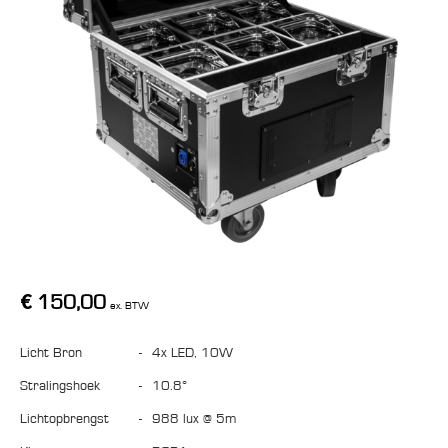
€
150,00
ex. BTW
Licht Bron
-
4x LED, 10W
Stralingshoek
-
10.8°
Lichtopbrengst
-
988 lux @ 5m