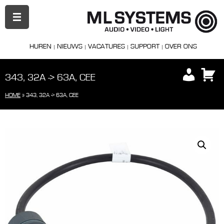
PRIMAIR
MENU
HUREN
NIEUWS
VACATURES
SUPPORT
OVER ONS
343, 32A -> 63A, CEE
HOME
»
343, 32A -> 63A, CEE