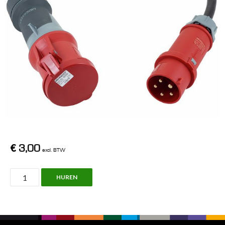
€
3,00
excl. BTW
343,
HUREN
32A
-
>
63A,