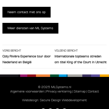
Neem contact met ons op
Meer diensten van ML Systems
Berichtnavigatie
VORIG BERICHT
VOLGEND BERICHT
Coty Rivièra Experience tour door
Internationale topteams streden
Nederland en België
om titel King of the Court in Utrecht
© 2025 MLSystems.nl
Algemene voorwaarden
|
Privacy verklaring
|
Sitemap
|
Contact
Webdesign:
Secure Design Webdevelopment