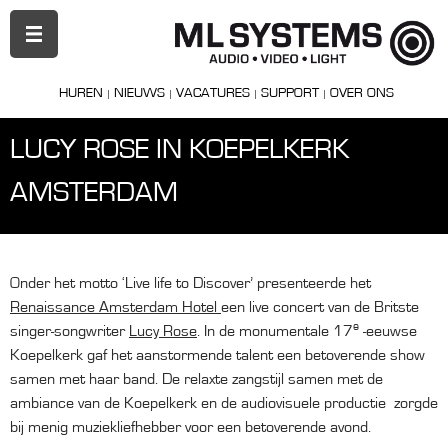
PRIMAIR
MENU
HUREN
NIEUWS
VACATURES
SUPPORT
OVER ONS
LUCY ROSE IN KOEPELKERK
AMSTERDAM
Onder het motto ‘Live life to Discover’ presenteerde het
Renaissance Amsterdam Hotel
een live concert van de Britste
e
singer-songwriter
Lucy Rose
. In de monumentale 17
-eeuwse
Koepelkerk gaf het aanstormende talent een betoverende show
samen met haar band. De relaxte zangstijl samen met de
ambiance van de Koepelkerk en de audiovisuele productie zorgde
bij menig muziekliefhebber voor een betoverende avond.