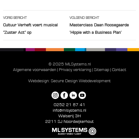
Berichtnavigatie
VORIG BERICHT
VOLGEND BERICHT
Cultuur Verheft voert musical
Masterclass Daan Roosegaarde
“Zuster Act” op
‘Hippie with a Business Plan’
© 2025 MLSystems.nl
Algemene voorwaarden
|
Privacy verklaring
|
Sitemap
|
Contact
Webdesign:
Secure Design Webdevelopment
0252 21 87 41
info@mlsystems.nl
Walserij 3H
2211 SJ Noordwijkerhout