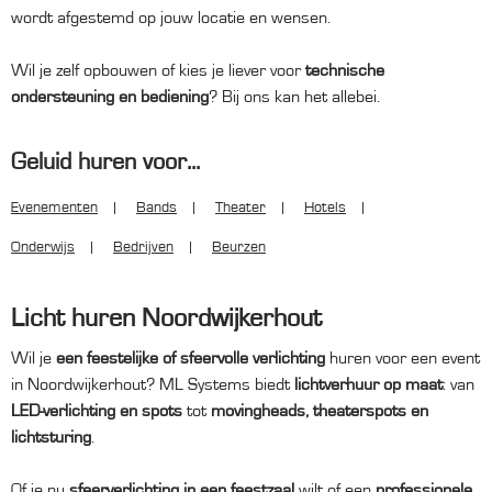
wordt afgestemd op jouw locatie en wensen.
Wil je zelf opbouwen of kies je liever voor
technische
ondersteuning en bediening
? Bij ons kan het allebei.
Geluid huren voor...
Evenementen
Bands
Theater
Hotels
Onderwijs
Bedrijven
Beurzen
Licht huren Noordwijkerhout
Wil je
een feestelijke of sfeervolle verlichting
huren voor een event
in Noordwijkerhout? ML Systems biedt
lichtverhuur op maat
: van
LED-verlichting en spots
tot
movingheads, theaterspots en
lichtsturing
.
Of je nu
sfeerverlichting in een feestzaal
wilt of een
professionele