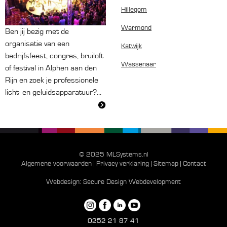
Hillegom
Warmond
Ben jij bezig met de
organisatie van een
Katwijk
bedrijfsfeest, congres, bruiloft
Wassenaar
of festival in Alphen aan den
Rijn en zoek je professionele
licht- en geluidsapparatuur?...
© 2025 MLSystems.nl
Algemene voorwaarden
|
Privacy verklaring
|
Sitemap
|
Contact
Webdesign:
Secure Design Webdevelopment
0252 21 87 41