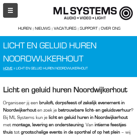
PRIMAIR
MENU
HUREN
NIEUWS
VACATURES
SUPPORT
OVER ONS
LICHT EN GELUID HUREN
NOORDWIJKERHOUT
HOME
»
LICHT EN GELUID HUREN NOORDWIJKERHOUT
Licht en geluid huren Noordwijkerhout
Organiseer jij een
bruiloft, dorpsfeest of zakelijk evenement in
Noordwijkerhout
en zoek je
betrouwbare licht- en geluidsverhuur
?
Bij ML Systems kun je
licht en geluid huren in Noordwijkerhout
met
montage, levering en ondersteuning
. Van
intieme feestjes
thuis
tot
grootschalige events in de sporthal of op het plein
– wij