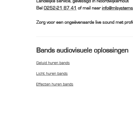
Landelijke service, gevestigd in Noordwijkerhout
Bel
0252-21 87 41
of mail naar
info@mlsystems.
Zorg voor een ongeëvenaarde live sound met prof
Bands audiovisuele oplossingen
Geluid huren bands
Licht huren bands
Effecten huren bands