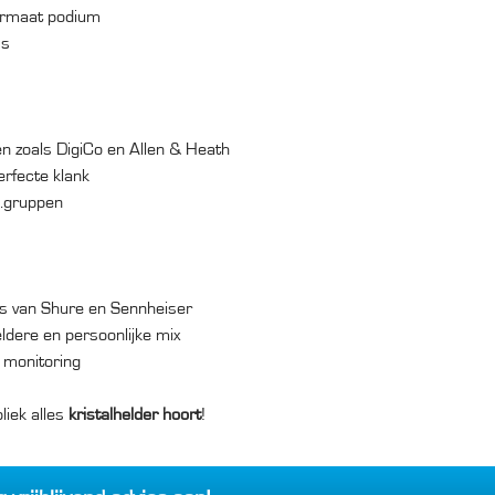
formaat podium
ss
n zoals DigiCo en Allen & Heath
erfecte klank
b.gruppen
s van Shure en Sennheiser
ldere en persoonlijke mix
 monitoring
liek alles
kristalhelder hoort
!