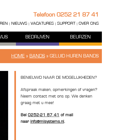
Telefoon
0252 21 87 41
REN
NIEUWS
VACATURES
SUPPORT
OVER ONS
IJS
BEDRIJVEN
BEURZEN
HOME
»
BANDS
»
GELUID HUREN BANDS
BENIEUWD NAAR DE MOGELIJKHEDEN?
Afspraak maken, opmerkingen of vragen?
Neem contact met ons op. We denken
graag met u mee!
Bel
0252-21 87 41
of mail
naar
info@mlsystems.nl
.