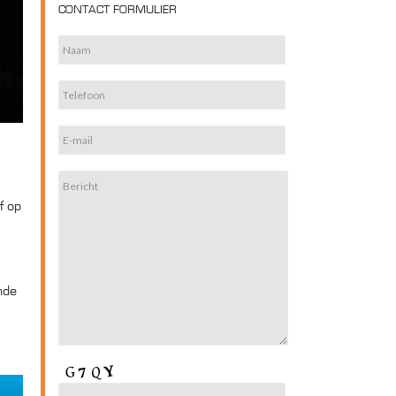
CONTACT FORMULIER
f op
nde