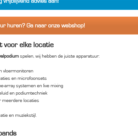
 vrijblijvend advies aan!
ur huren? Ga naar onze webshop!
 voor elke locatie
ivalpodium
spelen, wij hebben de juiste apparatuur:
n vloermonitoren
laties en microfoonsets
ne-array systemen en live mixing
eluid en podiumtechniek
or meerdere locaties
tie en muziekstijl.
 bands