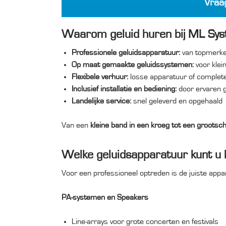
Vraag
Waarom geluid huren bij ML Sy
Professionele geluidsapparatuur:
van topmerke
Op maat gemaakte geluidssystemen:
voor klei
Flexibele verhuur:
losse apparatuur of complete 
Inclusief installatie en bediening:
door ervaren g
Landelijke service:
snel geleverd en opgehaald
Van een
kleine band in een kroeg tot een grootscha
Welke geluidsapparatuur kunt u
Voor een professioneel optreden is de juiste appa
PA-systemen en Speakers
Line-arrays voor grote concerten en festivals