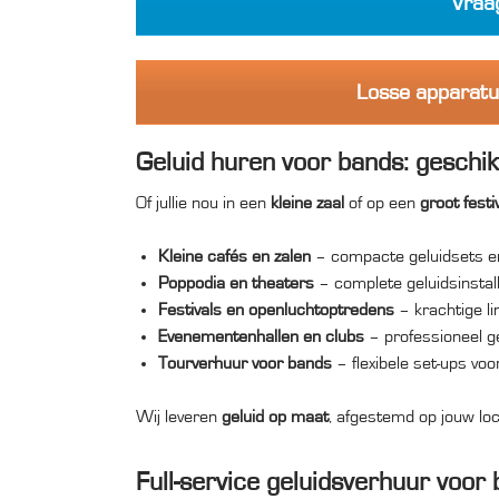
Vraag
Losse apparatu
Geluid huren voor bands: geschikt
Of jullie nou in een
kleine zaal
of op een
groot fest
Kleine cafés en zalen
– compacte geluidsets e
Poppodia en theaters
– complete geluidsinstal
Festivals en openluchtoptredens
– krachtige li
Evenementenhallen en clubs
– professioneel g
Tourverhuur voor bands
– flexibele set-ups vo
Wij leveren
geluid op maat
, afgestemd op jouw loca
Full-service geluidsverhuur voor