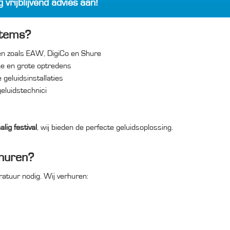
 vrijblijvend advies aan!
stems?
n zoals EAW, DigiCo en Shure
ne en grote optredens
geluidsinstallaties
eluidstechnici
lig festival
, wij bieden de perfecte geluidsoplossing.
 huren?
ratuur nodig. Wij verhuren: