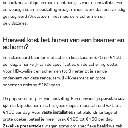
bepaalt hoeveel tijd en mankracht nodig is voor de installatie. Een
eenvoudige beameropstelling vraagt minder werk dan een volledig
geïntegreerd AV-systeem met meerdere schermen en
geluidszones.
Hoeveel kost het huren van een beamer en
scherm?
Een standaard beamer met scherm kost tussen €75 en €150
per dag, afhankelijk van de specificaties en de schermgrootte.
Voor HD-kwaliteit en schermen tot 3 meter zit je aan de
onderkant van deze range, terwijl 4K-beamers en grote
schermen richting €150 gaan.
De prijs verschilt per type opstelling. Een eenvoudige
portable set-
up
met tripodscher m is het goedkoopst, meestal rond €75 tot
€100 per dag. Voor
vaste installaties
met plafondmontage of
grote doeken betaal je meer, vaak €120 tot €150 per dag.
Zakelijke presentaties
vragen soms om specifieke beeldkwaliteit