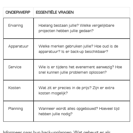
ONDERWERP
ESSENTIËLE VRAGEN
Ervaring
Hoelang bestaan jullie? Welke vergelijkbare
projecten hebben jullie gedaan?
Apparatuur
Welke merken gebruiken jullie? Hoe oud is de
apparatuur? Is er back-up beschikbaar?
Service
Wie is er tijdens het evenement aanwezig? Hoe
snel kunnen jullie problemen oplossen?
Kosten
Wat zit er precies in de prijs? Zijn er extra
kosten mogelijk?
Planning
Wanneer wordt alles opgebouwd? Hoeveel tijd
hebben jullie nodig?
Informeer naar hun back-upplannen. Wat gebeurt er als