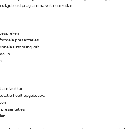
en uitgebreid programma wilt neerzetten.
 bespreken
 formele presentaties
onele uitstraling wilt
aal is
n
lt aantrekken
eputatie heeft opgebouwd
eden
 presentaties
den