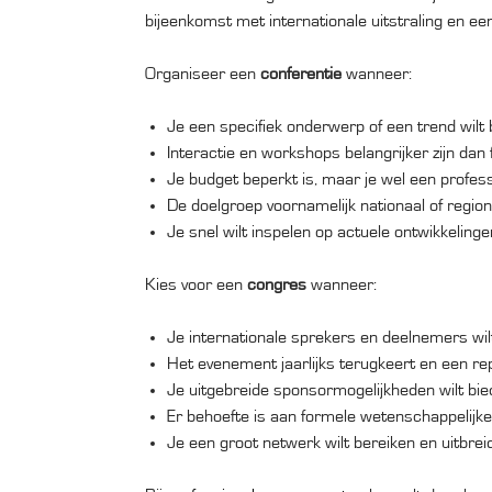
bijeenkomst met internationale uitstraling en e
Organiseer een
conferentie
wanneer:
Je een specifiek onderwerp of een trend wilt
Interactie en workshops belangrijker zijn dan
Je budget beperkt is, maar je wel een professi
De doelgroep voornamelijk nationaal of region
Je snel wilt inspelen op actuele ontwikkelinge
Kies voor een
congres
wanneer:
Je internationale sprekers en deelnemers wi
Het evenement jaarlijks terugkeert en een r
Je uitgebreide sponsormogelijkheden wilt bi
Er behoefte is aan formele wetenschappelijke
Je een groot netwerk wilt bereiken en uitbrei