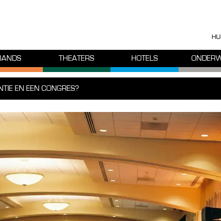
HU
BANDS
THEATERS
HOTELS
ONDERW
NTIE EN EEN CONGRES?