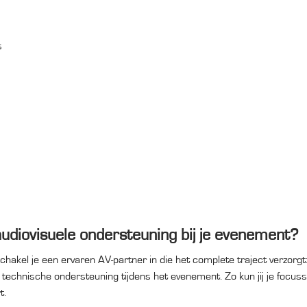
s
audiovisuele ondersteuning bij je evenement?
hakel je een ervaren AV-partner in die het complete traject verzorgt
en technische ondersteuning tijdens het evenement. Zo kun jij je focus
t.