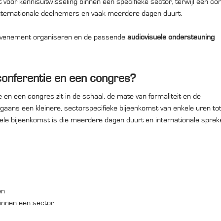
voor kennisuitwisseling binnen een specifieke sector, terwijl een co
internationale deelnemers en vaak meerdere dagen duurt.
type evenement organiseren en de passende
audiovisuele ondersteuning
conferentie en een congres?
e en een congres zit in de schaal, de mate van formaliteit en de
orgaans een kleinere, sectorspecifieke bijeenkomst van enkele uren to
mele bijeenkomst is die meerdere dagen duurt en internationale sprek
en
innen een sector