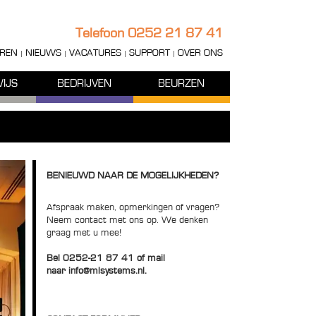
Telefoon
0252 21 87 41
REN
NIEUWS
VACATURES
SUPPORT
OVER ONS
IJS
BEDRIJVEN
BEURZEN
BENIEUWD NAAR DE MOGELIJKHEDEN?
Afspraak maken, opmerkingen of vragen?
Neem contact met ons op. We denken
graag met u mee!
Bel
0252-21 87 41
of mail
naar
info@mlsystems.nl
.