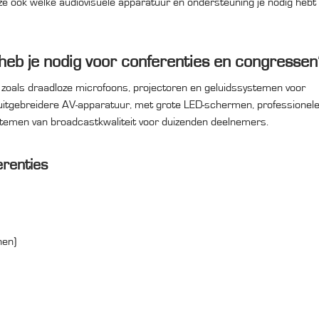
e ook welke audiovisuele apparatuur en ondersteuning je nodig hebt
heb je nodig voor conferenties en congressen
 zoals draadloze microfoons, projectoren en geluidssystemen voor
tgebreidere AV-apparatuur, met grote LED-schermen, professionel
systemen van broadcastkwaliteit voor duizenden deelnemers.
erenties
nen)