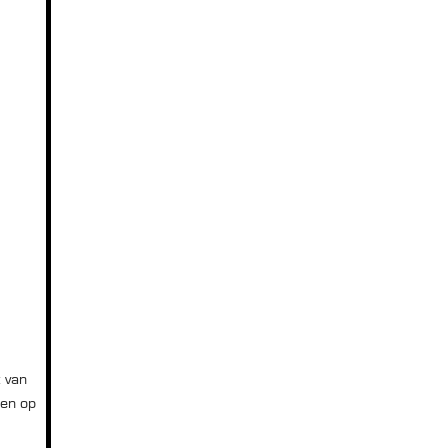
: van
sen op