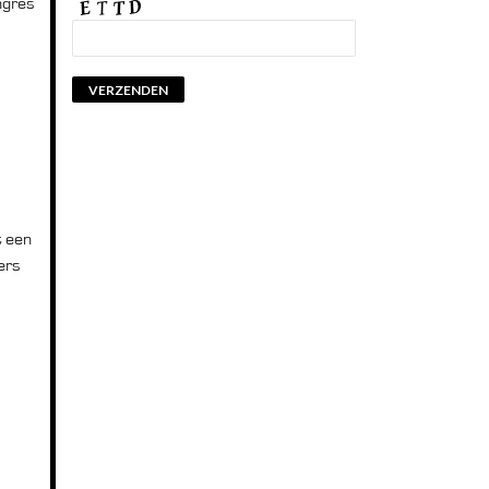
ngres
t een
ers