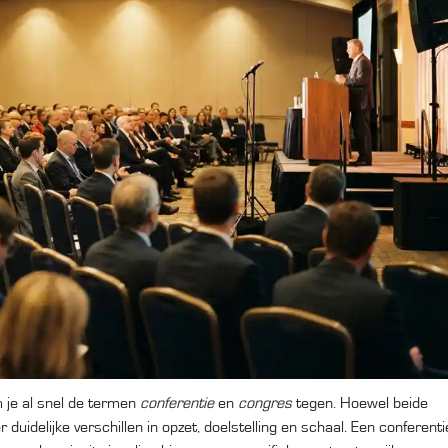
m je al snel de termen
conferentie
en
congres
tegen. Hoewel beide
duidelijke verschillen in opzet, doelstelling en schaal. Een conferenti