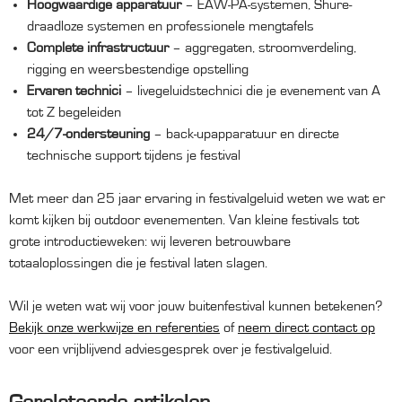
Hoogwaardige apparatuur
– EAW-PA-systemen, Shure-
draadloze systemen en professionele mengtafels
Complete infrastructuur
– aggregaten, stroomverdeling,
rigging en weersbestendige opstelling
Ervaren technici
– livegeluidstechnici die je evenement van A
tot Z begeleiden
24/7-ondersteuning
– back-upapparatuur en directe
technische support tijdens je festival
Met meer dan 25 jaar ervaring in festivalgeluid weten we wat er
komt kijken bij outdoor evenementen. Van kleine festivals tot
grote introductieweken: wij leveren betrouwbare
totaaloplossingen die je festival laten slagen.
Wil je weten wat wij voor jouw buitenfestival kunnen betekenen?
Bekijk onze werkwijze en referenties
of
neem direct contact op
voor een vrijblijvend adviesgesprek over je festivalgeluid.