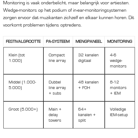
Monitoring is vaak onderbelicht, maar belangrijk voor artiesten.
Wedge-monitors op het podium of in-ear-monitoringsystemen
zorgen ervoor dat muzikanten zichzelf en elkaar kunnen horen. Dit
voorkomt problemen tijdens optredens.
FESTIVALGROOTTE
PA-SYSTEEM
MENGPANEEL
MONITORING
Klein (tot
Compact
32 kanalen
4-6
1.000)
line array
digitaal
wedge-
monitors
Middel (1.000-
Dubbel
48 kanalen
8-12
5.000)
line array
+ FOH
monitors
+ subs
+ IEM
Groot (5.000+)
Main +
64+
Volledige
delay
kanalen +
IEM-setup
towers
split