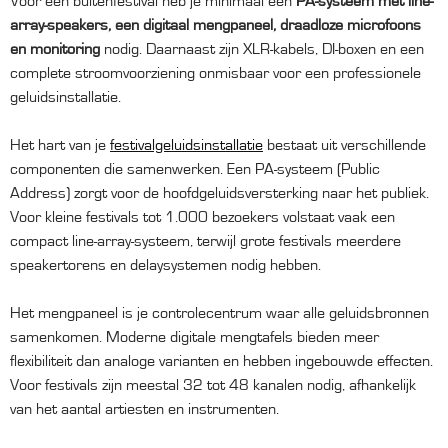
Voor een buitenfestival heb je minimaal een
PA-systeem met line-
array-speakers, een digitaal mengpaneel, draadloze microfoons
en monitoring
nodig. Daarnaast zijn XLR-kabels, DI-boxen en een
complete stroomvoorziening onmisbaar voor een professionele
geluidsinstallatie.
Het hart van je
festivalgeluidsinstallatie
bestaat uit verschillende
componenten die samenwerken. Een PA-systeem (Public
Address) zorgt voor de hoofdgeluidsversterking naar het publiek.
Voor kleine festivals tot 1.000 bezoekers volstaat vaak een
compact line-array-systeem, terwijl grote festivals meerdere
speakertorens en delaysystemen nodig hebben.
Het mengpaneel is je controlecentrum waar alle geluidsbronnen
samenkomen. Moderne digitale mengtafels bieden meer
flexibiliteit dan analoge varianten en hebben ingebouwde effecten.
Voor festivals zijn meestal 32 tot 48 kanalen nodig, afhankelijk
van het aantal artiesten en instrumenten.