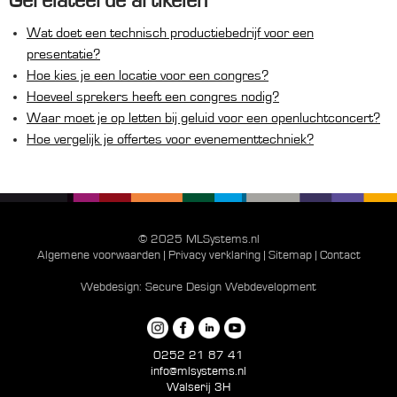
Gerelateerde artikelen
Wat doet een technisch productiebedrijf voor een
presentatie?
Hoe kies je een locatie voor een congres?
Hoeveel sprekers heeft een congres nodig?
Waar moet je op letten bij geluid voor een openluchtconcert?
Hoe vergelijk je offertes voor evenementtechniek?
© 2025 MLSystems.nl
Algemene voorwaarden
|
Privacy verklaring
|
Sitemap
|
Contact
Webdesign:
Secure Design Webdevelopment
0252 21 87 41
info@mlsystems.nl
Walserij 3H