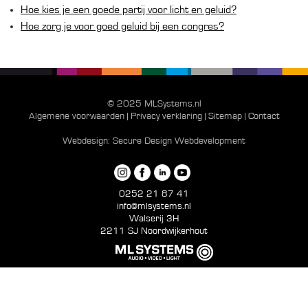
Hoe kies je een goede partij voor licht en geluid?
Hoe zorg je voor goed geluid bij een congres?
© 2025 MLSystems.nl
Algemene voorwaarden
|
Privacy verklaring
|
Sitemap
|
Contact
Webdesign:
Secure Design Webdevelopment
0252 21 87 41
info@mlsystems.nl
Walserij 3H
2211 SJ Noordwijkerhout