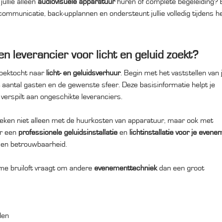
jullie alleen
audiovisuele apparatuur
huren of complete begeleiding? 
ommunicatie, back-upplannen en ondersteunt jullie volledig tijdens h
n leverancier voor licht en geluid zoekt?
zoektocht naar
licht- en geluidsverhuur
. Begin met het vaststellen van 
t aantal gasten en de gewenste sfeer. Deze basisinformatie helpt je
d verspilt aan ongeschikte leveranciers.
. Reken niet alleen met de huurkosten van apparatuur, maar ook met
or een
professionele geluidsinstallatie
en
lichtinstallatie voor je even
t en betrouwbaarheid.
eme bruiloft vraagt om andere
evenementtechniek
dan een groot
den