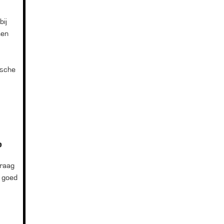
bij
hen
ische
?
Vraag
s goed