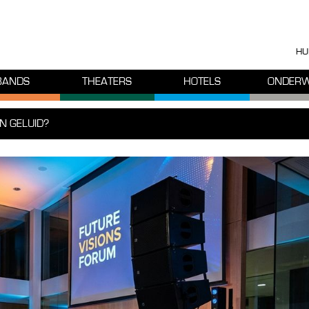
HU
BANDS
THEATERS
HOTELS
ONDERW
EN GELUID?