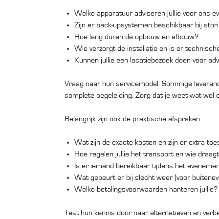
Welke apparatuur adviseren jullie voor ons 
Zijn er back-upsystemen beschikbaar bij stor
Hoe lang duren de opbouw en afbouw?
Wie verzorgt de installatie en is er technisch
Kunnen jullie een locatiebezoek doen voor ad
Vraag naar hun servicemodel. Sommige leveranc
complete begeleiding. Zorg dat je weet wat wel en
Belangrijk zijn ook de praktische afspraken:
Wat zijn de exacte kosten en zijn er extra to
Hoe regelen jullie het transport en wie draag
Is er iemand bereikbaar tijdens het evenemen
Wat gebeurt er bij slecht weer (voor buiten
Welke betalingsvoorwaarden hanteren jullie?
Test hun kennis door naar alternatieven en ver