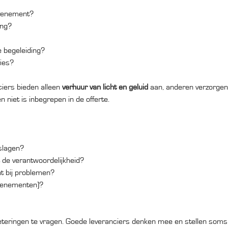
evenement?
ing?
e begeleiding?
vies?
iers bieden alleen
verhuur van licht en geluid
aan, anderen verzorgen
 niet is inbegrepen in de offerte.
eslagen?
t de verantwoordelijkheid?
t bij problemen?
evenementen)?
beteringen te vragen. Goede leveranciers denken mee en stellen soms