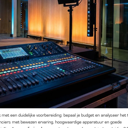
nt met een duidelijke voorbereiding: bepaal je budget en analyseer het 
ranciers met bewezen ervaring, hoogwaardige apparatuur en goede