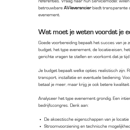
referenties. Vraag naar hun servicemodel: willen 
betrouwbare
AV-leverancier
biedt transparante c
evenement.
Wat moet je weten voordat je ee
Goede voorbereiding bepaalt het succes van je 
budget, het type evenement, de locatie-eisen, he
gerichte vragen te stellen en voorkomt dat je tij
Je budget bepaalt welke opties realistisch zijn
transport, installatie en eventuele bediening. Vo
betaal je meer, maar krijg je ook betere kwalitei
Analyseer het type evenement grondig. Een inti
bedrijfscongres. Denk aan:
De akoestische eigenschappen van je locatie
Stroomvoorziening en technische mogelijkhe