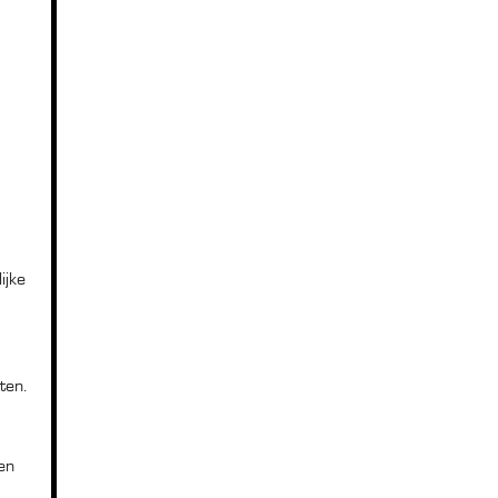
ijke
ten.
en