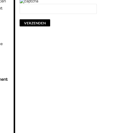
Een
et
je
ement