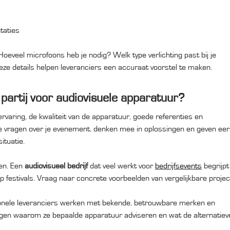
taties
 Hoeveel microfoons heb je nodig? Welk type verlichting past bij je
 details helpen leveranciers een accuraat voorstel te maken.
partij voor audiovisuele apparatuur?
varing, de kwaliteit van de apparatuur, goede referenties en
e vragen over je evenement, denken mee in oplossingen en geven eerl
ituatie.
en. Een
audiovisueel bedrijf
dat veel werkt voor
bedrijfsevents
begrijpt
op festivals. Vraag naar concrete voorbeelden van vergelijkbare projec
onele leveranciers werken met bekende, betrouwbare merken en
ggen waarom ze bepaalde apparatuur adviseren en wat de alternatiev