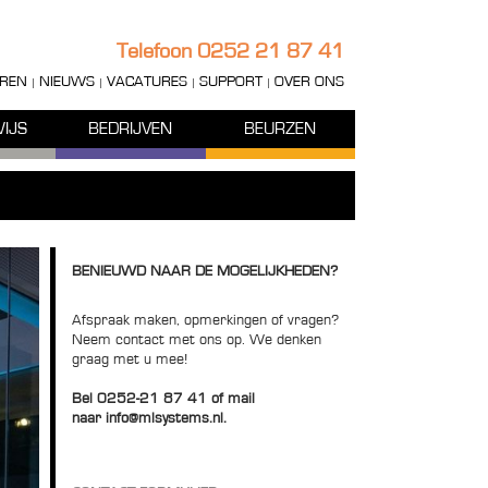
Telefoon
0252 21 87 41
REN
NIEUWS
VACATURES
SUPPORT
OVER ONS
IJS
BEDRIJVEN
BEURZEN
BENIEUWD NAAR DE MOGELIJKHEDEN?
Afspraak maken, opmerkingen of vragen?
Neem contact met ons op. We denken
graag met u mee!
Bel
0252-21 87 41
of mail
naar
info@mlsystems.nl
.